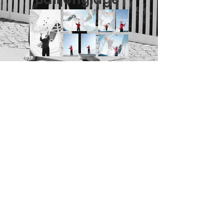
Einrad
© 2025 by Jonas
Roth
Impressu
m