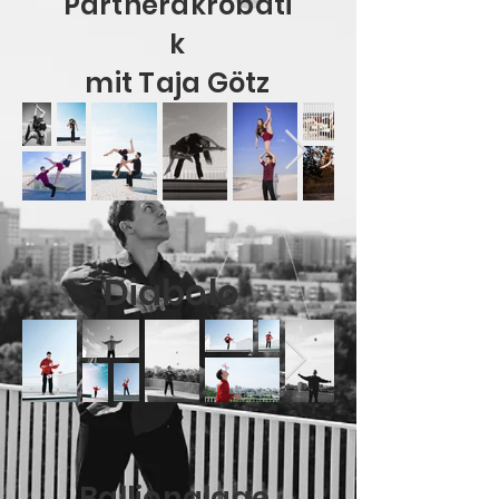
Partnerakrobati
k
mit Taja Götz
Diabolo
Balljonglage